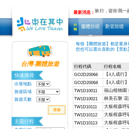
INE
量身&客製旅遊~先聊聊吧!!
低碳旅行，從你我一
最新消息：
每個【團體旅遊】都是量身
您也可以選出喜歡的【景點
台灣-團體旅遊
行程代碼
行程名稱
【4人成行】
GO2D20066
快速搜尋
【4人成行】
GO2D20068
出發地點
福山植物園˙
TW1D10011
旅遊區域
林美石磐˙花
TW1D10021
旅遊天數
大板根森呼吸
TW1D10111
大板根森呼吸
TW1D10112
主題行程
大板根森呼吸
TW1D10113