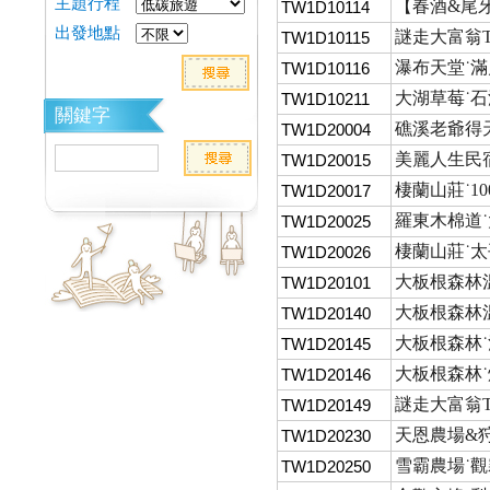
主題行程
【春酒&尾牙
TW1D10114
出發地點
謎走大富翁Tea
TW1D10115
瀑布天堂˙
TW1D10116
大湖草莓˙
TW1D10211
關鍵字
礁溪老爺得
TW1D20004
美麗人生民宿
TW1D20015
棲蘭山莊˙1
TW1D20017
羅東木棉道˙
TW1D20025
棲蘭山莊˙太平
TW1D20026
大板根森林溫
TW1D20101
大板根森林溫
TW1D20140
大板根森林˙溫
TW1D20145
大板根森林˙烤
TW1D20146
謎走大富翁Te
TW1D20149
天恩農場&狩
TW1D20230
雪霸農場˙
TW1D20250