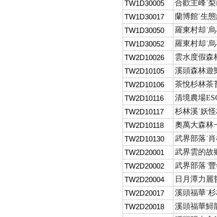
合歡主峰˙梨
TW1D30005
蘭博館˙生態
TW1D30017
羅東村却˙烏
TW1D30050
羅東村却˙烏
TW1D30052
雲水度假森
TW2D10026
溪頭森林遊樂
TW2D10105
茶悅杉林茶苔
TW2D10106
清境農場E
TW2D10116
杉林溪˙妖怪村
TW2D10117
奧萬大森林
TW2D10118
武界部落˙
TW2D10130
武界雲的故
TW2D20001
武界部落˙豐
TW2D20002
日月潭力麗哲
TW2D20004
溪頭福華˙杉
TW2D20017
溪頭福華鱘龍
TW2D20018