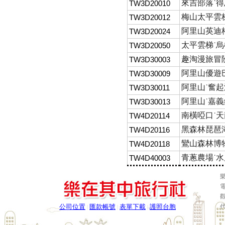
來吉部落˙得
TW3D20010
梅山太平雲
TW3D20012
阿里山英迪格.
TW3D20024
太平雲梯˙
TW3D20050
趣淘漫旅冒險
TW3D30003
阿里山優遊巴
TW3D30009
阿里山˙奮起
TW3D30011
阿里山˙嘉義
TW3D30013
南橫啞口˙
TW4D20114
黑森林琵琶
TW4D20116
鸞山森林博
TW4D20118
青蔥農場˙
TW4D40003
樂
電
公司位置
匯款帳號
表單下載
護照台胞
|
|
|