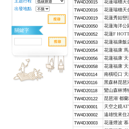
主題行程
花蓮瑞穗天合
TW4D20015
出發地點
花蓮瑞穗天合
TW4D20016
花蓮秀姑巒溪
TW4D20019
花蓮海洋公園
TW4D20050
關鍵字
花蓮F HOT
TW4D20052
花蓮福康飯店
TW4D20053
花蓮福康˙馬
TW4D20054
花蓮福康˙天
TW4D20056
花蓮福康˙天
TW4D20058
南橫啞口˙
TW4D20114
黑森林琵琶
TW4D20116
鸞山森林博
TW4D20118
琵琶湖˙都蘭
TW4D20122
天空之鏡AT
TW4D30001
遠雄悅來住2
TW4D30002
花蓮煙波˙慕名
TW4D30003