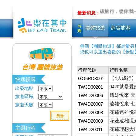
LINE
量身&客製旅遊~先聊聊吧!!
低碳旅行，從你我
最新消息：
每個【團體旅遊】都是量身
您也可以選出喜歡的【景點
台灣-團體旅遊
行程代碼
行程名稱
【4人成行】
GO6RD3001
快速搜尋
9420就是
TW3D30201
出發地點
遠雄悅來˙天
TW4D20006
旅遊區域
遠雄悅來˙七
TW4D20007
旅遊天數
花蓮遠雄悅來
TW4D20008
花蓮遠雄悅來
TW4D20009
主題行程
花蓮理想大地
TW4D20011