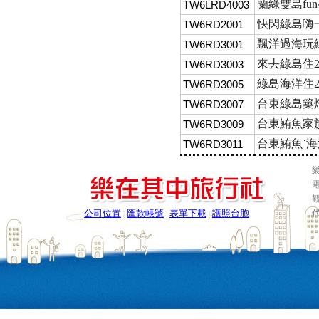
蘭綠雙島fu
TW6LRD4003
快閃綠島嗨一
TW6RD2001
飄洋過海玩綠
TW6RD3001
來去綠島住
TW6RD3003
綠島海洋住2
TW6RD3005
台東綠島築燈
TW6RD3007
台東鮪魚家族
TW6RD3009
台東鮪魚˙海
TW6RD3011
樂
電
公司位置
匯款帳號
表單下載
護照台胞
|
|
|