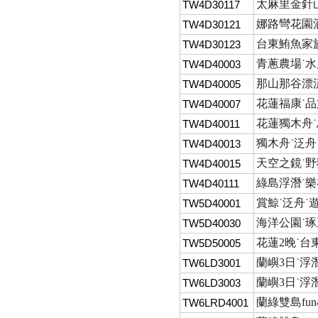
太麻里金針山
TW4D30117
娜路彎花園酒
TW4D30121
台東鮪魚家族
TW4D30123
青蔥農場˙
TW4D40003
那山那谷漂流
TW4D40005
花蓮福康˙品
TW4D40007
花蓮獨木舟˙
TW4D40011
獨木舟˙泛舟
TW4D40013
天空之鏡˙野
TW4D40015
綠島浮潛˙樂
TW4D40111
賞鯨˙泛舟˙
TW5D40001
海洋公園˙琢
TW5D40030
花蓮2晚˙台
TW5D50005
蘭嶼3日˙浮潛
TW6LD3001
蘭嶼3日˙浮
TW6LD3003
蘭綠雙島fu
TW6LRD4001