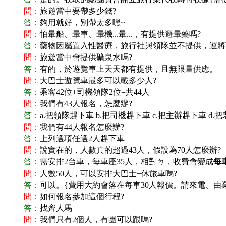
問：
旅遊當中要帶多少錢?
答：
夠用就好，別帶太多嘿~
問：
怕暈船、暈車、暈機...暈...，有提供避暈藥嗎?
答：
藥物因屬置入性醫療，旅行社與領隊並不提供，運將可以
問：
旅遊當中會提供礦泉水嗎?
答：
有的，於遊覽車上天天都有提供，且無限量供應。
問：
大巴士遊覽車最多可以載多少人?
答：
乘客42位+司機領隊2位=共44人
問：
我們有43人報名，怎麼辦?
答：
a.
把領隊趕下車 b.把司機趕下車 c.把主辦趕下車 d.把
問：
我們有44人報名怎麼辦?
答：
上列選項任選2人趕下車
問：
說實在的，人數真的超過43人，假設為70人怎麼辦?
答：
需安排2台車，每車座35人，相對ㄉ，收費會變成
每
問：
人數50人，可以安排大巴士+休旅車嗎?
答：
可以。{費用大約會落在每車30人報價。請來電、由
問：
如何報名參加這個行程?
答：
找齊人馬
問：
我們只有2個人，有團可以跟嗎?