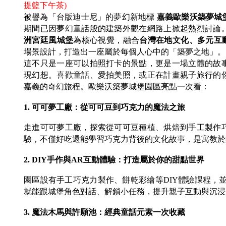
提籃下午茶)
被譽為「台版迪士尼」的夢幻新地標
嘉義歐樂沃築夢城
期間已因夢幻童話般的建築外觀在網路上掀起熱烈討論
洲宮廷風城堡
為核心視覺，融合
台灣在地文化、多元互動
場景設計，打造出一座屬於每個人心中的「築夢之地」。
這不只是一座可以拍照打卡的景點，更是一場立體的故
現幻想。喜歡童話、愛拍美照，或正在計畫親子旅行的
嘉義的奇幻旅程。歐樂沃築夢城堡園區亮點一次看：
1. 可可夢工廠：從可可豆到巧克力的魔法之旅
走進可可夢工廠，探索從可可豆種植、烘焙到手工製作
驗，不僅好吃還能學習巧克力背後的文化故事，是寓教於
2. DIY手作與AR互動體驗：打造屬於你的甜點世界
園區設有手工巧克力製作、餅乾彩繪等DIY體驗課程，並
就能跟城堡角色對話、解鎖小任務，提升親子互動與沉浸
3. 魔法木馬與許願池：經典童話元素一次收藏