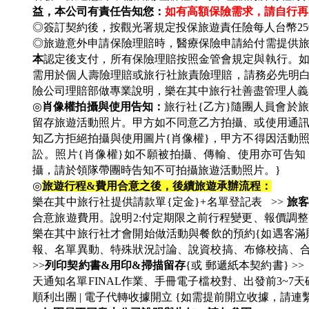
益，本公司有責任告知您：
如有高額保險需求，請自行再
◎簽訂契約後，按觀光署規定投保旅遊責任險每人台幣25
◎旅遊意外申請保險理賠時，醫療保險申請給付需提供
本
認定後支付，所有保險理賠按照金管會規定與執行。如
需用於個人壽險理賠或旅行社旅責險理賠，請務必先明
險公司理賠部做專業說明，樂在其中旅行社善盡管理人義
◎
肖像權拍攝與使用告知：
旅行社{乙方}隨團人員會於
留存旅遊活動照片。甲方如不同意乙方拍攝、或使用通
知乙方拒絕拍攝與使用圖片{肖像權}，甲方不得因活動
訟。照片{肖像權}如不願被拍攝、傳輸、使用亦可告知
攝，請於領隊帶團時告知不可拍攝旅遊活動照片。}
◎
旅遊行程&費用合意之後，後續旅遊承辦流程：
樂在其中旅行社提供請款單{定金}+名單登記表 >>
旅客
合意旅遊費用。說明2:付定期限之前行程變更、報價調整
樂在其中旅行社才會開始做活動與餐飲的預約{如遇客滿則
報、名單異動、特殊狀況討論、說資校搞、布條校搞、合約
>>
列印契約書&用印&掃描留存
{或 郵遞紙本契約書} >
天通知名單FINAL作業、手冊電子檔校對、出發前3~7天
順利出團 | 電子代轉收據開立 {如需提前開立收據，請連