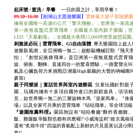
起床號 / 盥洗 / 早餐
一日的晨之計，享用早餐！
09:30~16:00
【劍湖山主題遊樂園】
雲林最大親子冒險樂
擁有全國唯一高達65公尺『擎天飛梭』；世界第一座高
第一座無底盤式雲霄飛車；全國最大室內親子樂園；世
LED『天幕劇場』；全國最大夜間15,000坪燈景遊憩花園
刺激派必玩｜雲霄飛車、G5自由落體
摩天樂園陸上超人
遊樂新風潮，全亞洲獨一無二；超酷駭機械巨獸『飛天潛
怕；『創世紀衝鋒飛車』是亞洲第一座無底盤式雲霄飛
旋、俯衝、翻轉、直速四合一的驚喜體驗，一路驚聲尖叫12
氣及心臟負荷力來挑戰亞洲最High最飆的大聲的吶喊
參加)
親子同樂派｜童話世界與室內遊樂區
兒童玩國針對親
園，玩國內擁有十多項自國外進口的新穎遊具，項項精
見，如世界獨一無二的三層旋轉木馬『皇家馬車』『侏儸
場』以及全家可共乘的雲霄飛車『咕咕飛車』等全球頂級
『遊園推薦料理』
園區附設有"咕咕餐廳"酥炸香脆雞
飯、雞腿飯等飯類也都有供應喔!"小威海盜村"維京風格
還有”炙燒牛排”四溢的香氣配上新鮮的月見蛋黃以及Q
食!!