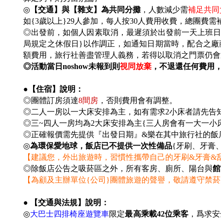
◎
【交通】與【雜支】為共同分攤
，人數減少需
補足共同負
如{3歲以上}29人參加，每人按30人費用收費，總團費需補
◎出發前，如個人因素取消，最遲須於出發前一天上班日之上班時
局規定之休假日}以作調正，如通知日期當時，配合之廠
額費用，旅行社善盡管理人義務，若得以取消之門票仍會
◎活動當日noshow未報到則
視同放棄
，不退還任何費用
●【住宿】說明：
◎團體訂房須達
8
間房
，否則費用會有調整。
◎二人一房以一大床安排為主，如有需求2小床者請先告
◎三~四人一房均為2大床安排為主{三人房會有一大一小
◎
正確報價需先提供『出發日期』&樂在其中旅行社的飯
◎
為環保愛地球，飯店已不提供一次性備品
{牙刷、牙膏
【建議您，外出旅遊時，習慣性攜帶自己的牙刷&牙膏&
◎除飯店公告之吸菸區之外，所有客房、廁所、陽台與
館
【為顧及主辦單位{公司}團體旅遊的聲譽，敬請遵守禁
● 【交通與法規】說明：
◎
大巴士四排椅座遊覽車
限定
最高乘載42位乘客
，爲求安