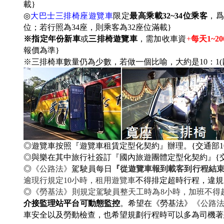
載}
◎
大巴士三排椅座遊覽車
限定
最高乘載32~34位乘客
，爲
位；若行照為34座，則乘客為32座位滿載
}
※指定年份新車
或
三排椅遊覽車
，需加收車資
+
每天1~2
報價為準}
※三排椅車數量仍為少數，若做一個比喻，大約是10：1(
◎遊覽車按照『遊覽車租賃定型化契約』辦理。{交通部104年
◎與樂在其中旅行社簽訂『國內旅遊團體定型化契約』{交通部10
◎
《公路法》
駕駛員每日
『從遊覽車報到載客到行程結
逾現行規定10小時，租用遊覽車
不得排定超時行程，違規
◎
《勞基法》則規定駕駛員整天工時為8小時，加班不得超
介接監理站平台可動態監控
。希望在《勞基法》
《公路
車安全以及勞動檢查，也希望規劃行程時可以多為司機著