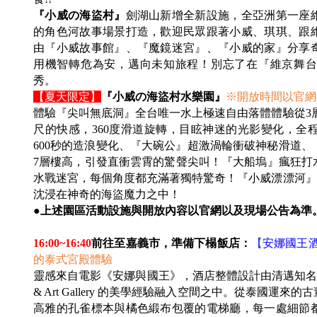
『小威の海盜村』
劍湖山新增全新設施，全亞洲第一座
的角色河故事場景打造，歡迎民眾跟著小威、琪琪、跟
由『小威故事館』、『魔鏡迷宮』、『小威的家』分享
用機智轉危為安，邁向未知旅程！別忘了在『維京舞台
秀。
【夏天限定】
『小威の海盜村水樂園』
※開放時間以官網
體驗『尖叫無底洞』全台唯一水上極速自由落體體驗從3層
尺的快感，360度滑道旋轉，目眩神迷的光影變化，全程
600秒的造浪變化、『大碗公』超激渦輪衝破神秘滑道
7層樓高，引發直衝雲霄的驚聲尖叫！『大船塢』瘋狂打
水戰迷宮，每個角度都充滿著獨特驚奇！『小威漂漂河』
沈浸在神奇的海盜魔力之中！
●上述園區活動設施與開放內容以官網以及現場公告為準
16:00~16:40
前往至嘉義市，準備下榻飯店：
【
安娜國王
的泰式宮殿體驗
靈感來自電影《安娜與國王》，酒店整體設計由清邁知名藝術總監
& Art Gallery 的美學經驗融入空間之中。從泰國
高雅的孔雀標本與橘色緞布包覆的電梯廳，每一處細節