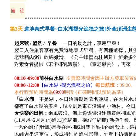
備 註
第3天
道地泰式早餐~白水湖觀光漁筏之旅{外傘頂洲生態
起床號 / 盥洗 / 早餐
一日的晨之計，享用早餐！
翌日入住旅客享有免費道地泰式早餐，有四種選擇，具
老爺豬肉粥》軟綿嫩滑、《公主蜂蜜肉桂烤雞》鮮嫩多
對素食者提供《宋卡椰乳濃湯》、《泰老爺粥》，再來一
08:10~09:00
前往白水湖
※
實際時間會因主辦方發車位置
09:00~12:00
【白水湖~觀光漁筏之旅】
每日航班：
09:00
、1
本行程預約時間為
09:00
時段 {正確時間以預約為準}
「白水湖」
不是湖，在日治時期是著名鹽場，在大片水
卻有了白水湖的美名，現今則是東石沿海的小漁村。今日搭
★快樂的出帆：
乘風破浪、海上逍遙遊沿途觀賞蚵棚風光
(11月起~2月月止)漁民(拖網船、拖蝦仔網船) 漁撈作
一般的蚵仔(牡蠣)是養在蚵棚或蚵架下吊掛的蚵殼上，
以繩索串連定位，形成特別的漁村景觀，乍看下彷彿是