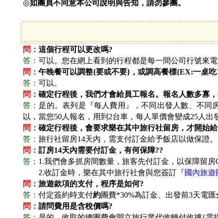
◎
如團員不同意本公司說明與告知，請勿參團。
問：
這個行程可以更改嗎?
答：
可以。您在網上看到的行程都是每一間公司行號來電
問：
午晚餐可以調整{要或不要}，或調高餐標{EX:一桌吃10
答：
可以。
問：
確定行程後，我們才會給員工報名。報名人數多寡，
答：
是的。表列是『每人費用』，不同出發人數、不同房
以，當您50人報名，用到2台車，每人單價會變成25人出
問：
確定行程後，會要求樂在其中旅行社留房，才開始給
答：
旅行社留房14天內，需支付訂金給予飯店以做保證。
問：
訂房14天內需要付訂金，有何保障??
答：
1.
我們會多抓房間數量，旅客先付訂金，以保障留房O
答：
2.
收訂金時，樂在其中旅行社會與您簽訂
『國內旅遊
問：
旅遊款項的支付，程序是如何?
答：
付定簽約時支付
約
團費*30%為訂金、出發前3天電匯
問：
請問費用是含稅價嗎?
答：
是的。收取的總團費會開立旅行業代收轉付收據{需