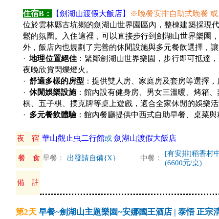
住宿B：
【
劍湖山渡假大飯店
】
※晚餐安排自助式晚餐 或 中
位於雲林縣古坑鄉的劍湖山世界園區內，整棟建築採現
鬆的氛圍。入住這裡，可以直接步行到劍湖山世界樂園
外，飯店內也規劃了完善的休閒設施與多元餐飲選擇，讓
·
地理位置絕佳
：緊鄰劍湖山世界樂園，步行即可抵達，
夜晚欣賞閃爍燈火。
·
舒適多樣的房型
：提供雙人房、家庭房及套房等選擇，
·
休閒娛樂設施
：館內設有健身房、男女三溫暖、烤箱、蒸
棋、五子棋、撲克牌等桌上遊戲，適合全家休閒的娛樂活
·
多元餐飲體驗
：館內餐廳提供中西式自助早餐、桌菜與
華山觀止虫二行館
劍湖山渡假大飯店
夜 宿
或
[有安排]稻香村
餐 食
早餐：
出發請自備{X}
中餐：
(6600元/桌)
備 註
第2天
早餐~劍湖山主題樂園~安娜國王酒店 | 泰悟 正宗