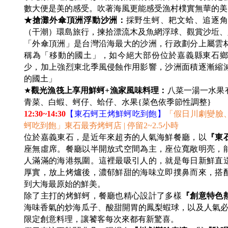
數大便是美的感受。吹著海風更能感受漁村樸實無華的美
★搶灘外傘頂洲浮動沙洲：
採野生蚵、耙文蛤、追逐
（干潮）環島旅行，揀拾漂流木及魚網浮球、觀賞沙坵
「外傘頂洲」是台灣沿海最大的沙洲，行政劃分上屬雲
稱為「移動的國土」，如今絕大部份位於嘉義縣東石鄉
少，加上強烈東北季風侵蝕作用影響，沙洲面積逐漸縮
的國土」
★
觀光漁筏上享用鮮蚵+漁家風味料理：
八菜一湯一水果
青菜、白蝦、蚵仔、蛤仔、水果{菜色依季節性調整}
12:30~14:30
【東石蚵王烤鮮蚵吃到飽】
「假日川劇變臉
蚵吃到飽」東石最夯烤蚵店 | 停留2~2.5小時
位於嘉義東石，是近年來超夯的人氣海鮮餐廳，以
『東
座無虛席。餐廳以半開放式空間為主，座位寬敞明亮，
人滿滿的海港氛圍。這裡最吸引人的，就是每日新鮮直
厚實，放上烤爐後，濃郁鮮甜的海味立即撲鼻而來，搭
到大海最原始的鮮美。
除了主打的烤鮮蚵，餐廳也精心設計了多樣
『創意特色
海味香氣的炒海瓜子、酸甜開胃的鳳梨蝦球，以及人氣
限定創意料理，讓饕客每次來都有新驚喜。