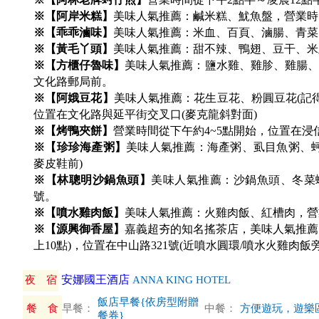
※【阿岸米糕】
美味人氣推薦：鹹米糕、魷魚盤，營業時間
※【乖乖滷味】
美味人氣推薦：米血、百頁、滷腸、青菜
※【黃毛丫頭】
美味人氣推薦：甜不辣、鴨翅、豆干、米
※【方櫃仔魯味】
美味人氣推薦：鹽水雞、雞胗、雞腸、大
文化路郵局前。
※【阿娥豆花】
美味人氣推薦：花生豆花、粉圓豆花(記得要
位置在文化路與延平街交叉口(麥克龍斜對面)
※【烤鴨夾餅】
營業時間從下午約4~5點開始，位置在浸
※【珍珍海產粥】
美味人氣推薦：海產粥、虱目魚粥、蚵
麥皮鞋前)
※【林聰明沙鍋魚頭】
美味人氣推薦：沙鍋魚頭、冬菜蝦
號。
※【噴水雞肉飯】
美味人氣推薦：火雞肉飯、紅槽肉，營業
※【源興御香屋】
嘉義超夯的知名搖茶店，美味人氣推薦：
上10點)，位置在中山路321號(近噴水圓環/噴水火雞肉飯旁
安娜國王酒店
夜 宿
ANNA KING HOTEL
飯店早餐{依房型附贈
餐 食
早餐：
中餐：
方便遊玩，遊樂區
餐券}