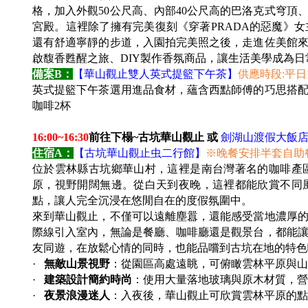
格，加入外觀50公尺高、內部40公尺高的巴洛克式穹
宮殿。這裡除了擁有完美復刻《穿著PRADA的惡魔》
還有舒適寧靜的步道，入園拍完美照之後，走進佐美館
啟馥香甦醒之旅、DIY製作香氛商品，讓生活美學成為日
備案B：
【華山觀止雙人英式提籃下午茶】
供應時段:平日13:
英式提籃下午茶選用進品食材，蘊含西點師傅的巧思搭配
咖啡2杯
16:00~16:30
前往下榻
~
古坑華山觀止 或
劍湖山渡假大飯
住宿A：
【古坑
華山觀止虫二行館
】
※晚餐安排半套自助餐(主餐
位於雲林縣古坑鄉華山村，這裡是南台灣著名的咖啡產
原，視野開闊無邊。從白天到夜晚，這裡都能欣賞不同
點，讓人完全沉浸在悠閒自在的度假氛圍中。
來到華山觀止，不僅可以遠離塵囂，還能感受當地濃厚
際線引入室內，無論是餐廳、咖啡廳還是觀景台，都能
友同遊，在放鬆心情的同時，也能品嚐到古坑在地的特色
·
無敵山景視野
：從園區高處遠眺，可俯瞰雲林平原與山
·
建築設計簡約時尚
：使用大量落地玻璃與原木材質，營
·
夜景浪漫迷人
：入夜後，華山觀止可欣賞雲林平原的點