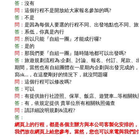
答：
沒有
問：
這個行程不是開放給大家報名參加的嗎?
答：
不是
問：
是因為每個人要選的行程不同、出發地點也不同、旅
答：
系低，你真是內行
問：
所以只能『自組一團』才能成行囉?
答：
是的
問：
那我們要『自組一團』隨時隨地都可以出發嗎?
答：
旅遊規劃流程為:企劃、討論、報名、付訂、尾款、
期間，當然也有自組團體在一星期內企劃與出發完成的，這
寫ok...，在這麼剛好的情況下，就沒問題囉
問：
這個行程可以修改嗎?
答：
可以
問：
有提供旅行社證照、保單、飯店、遊覽車...等相關執
答：
有，依規定提供 貴單位所有相關執照備查
問：
請詳細說明規劃&流程?
答：
網頁上的行程，都是各個主辦方與本公司客製化安排的，
我們放在網頁上給您參考。
當然，您也可以來電與我們討