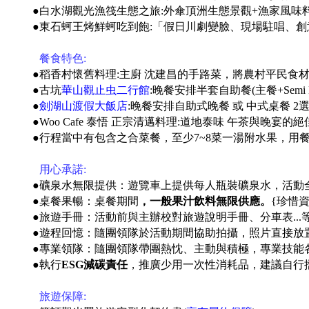
●白水湖觀光漁筏生態之旅:外傘頂洲生態景觀+漁家風
●東石蚵王烤鮮蚵吃到飽:「假日川劇變臉、現場駐唱、
●
餐食特色:
●稻香村懷舊料理:主廚 沈建昌的手路菜，將農村平民食
●古坑
華山觀止虫二行館
:晚餐安排半套自助餐(主餐+Semi Buf
●
劍湖山渡假大飯店
:晚餐安排自助式晚餐 或 中式桌餐 2選1
●Woo Cafe 泰悟 正宗清邁料理:道地泰味 午茶與晚宴的
●
行程當中有包含之合菜餐，至少7~8菜一湯附水果，用
●
用心承諾:
●礦泉水無限提供：遊覽車上提供每人瓶裝礦泉水，活動
●桌餐果暢：桌餐期間
，一般果汁飲料無限供應。
{珍惜
●旅遊手冊：活動前與主辦校對旅遊說明手冊、分車表...
●遊程回憶：隨團領隊於活動期間協助拍攝，照片直接放
●專業領隊：隨團領隊帶團熱忱、主動與積極，專業技能
●執行
ESG減碳責任
，推廣少用一次性消耗品，建議自行
●
旅遊保障: