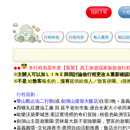
行程特色
行程內容
每人費用
附註說
◆◆
本行程為當年度【客製】員工旅遊或家族旅遊行
※
主辦人可以加ＬＩＮＥ與我討論做行程更改＆重新確認
※
不是
給
散客
報名的，
沒有
提供給個人／散客併團。(很抱
●
行程規劃：
●
華山觀止虫二行館
(或
劍湖山渡假大飯店
)住宿1晚 + 嘉義
●西螺丸莊醬油工廠 與 延平老街市集:適合全家大小依同
●歐樂沃築夢城堡:童話實境裡的奇幻冒險 | 粉藍色歐洲宮
●劍湖山主題遊樂園:雲林最大親子冒險樂園，豐富的遊
●嘉義圓環~文化路夜市:夜間自由活動推薦：飯店步行約70