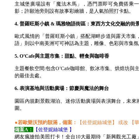
主城堡廣場設有「魔法木馬」，憑門票即可免費搭乘一
影；許願池旁則設有故事彩繪牆，是人氣拍照打卡點。
4. 普羅旺斯小鎮 & 瑪雅物語街區：東西方文化交融的街
歐式風情的「普羅旺斯小鎮」搭配湖畔步道與露天市集
語」則以中南美洲可可神話為主題，雕像、色彩與市集氛
5. O’Cafe與主題市集：甜點、輕食與咖啡香
主題餐飲空間:包含O’Cafe咖啡館、飲冰市集、烘焙
的最佳去處。
6. 表演基地與活動廣場：節慶與魔法的舞台
園區內規劃景觀湖泊、迷你活動廣場與表演舞台，未來
圍。
●若歐樂沃預約額滿，備案：
【佐登妮絲城堡】 或改 【
備案A：
【佐登妮絲城堡 】
網友瘋搶拍美照打卡！全台10大最期待「新興觀光工