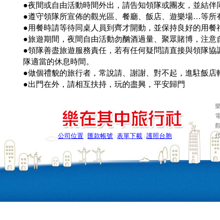
●夜間或自由活動時間外出，請告知領隊或團友，並結伴同
●遵守領隊所宣佈的觀光區、餐廳、飯店、遊樂場…等所
●用餐時請等待同桌人員到齊才開動，並保持良好的用餐
●旅遊期間，夜間自由活動勿酗酒過量、聚眾賭博，注意
●領隊善盡旅遊服務責任，若有任何疑問請直接與領隊協
隊適當的休息時間。
●做個禮貌的旅行者，常說請、謝謝、對不起，進駐飯店
●出門在外，請相互扶持，玩的盡興，平安歸門
樂
電
公司位置
匯款帳號
表單下載
護照台胞
|
|
|