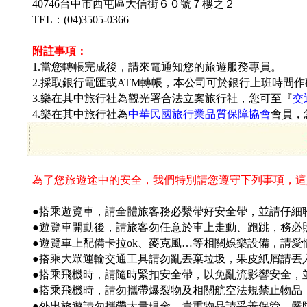
40746台中市西屯區大信街
６０號７樓之２
TEL：(04)3505-0366
附註事項：
1.當您轉帳完成後，請來電通知您的旅遊服務專員。
2.採取銀行電匯或ATM轉帳，本公司可於銀行上班時間
3.樂在其中旅行社為觀光署合法立案旅行社，您可至『
交
4.樂在其中旅行社為
中華民國旅行業品質保障協會
會員，
為了您旅遊途中的安全，我們特別請您遵守下列事項，這
●搭乘遊覽車，請全體旅客務必繫帶好安全帶，並請仔細聆
●遊覽車開動後，請旅客勿任意於車上走動、跑跳，務必
●遊覽車上配備卡拉ok、麥克風…等相關娛樂設備，請
●搭乘大眾運輸交通工具請勿亂丟棄垃圾，果皮紙屑請丟
●搭乘飛機時，請隨時緊扣安全帶，以免亂流影響安全，
●搭乘飛機時，請勿攜帶爆裂物及相關航空法規禁止物品
●外出旅遊請勿攜帶大量現金，貴重物品請妥善保管，嚴