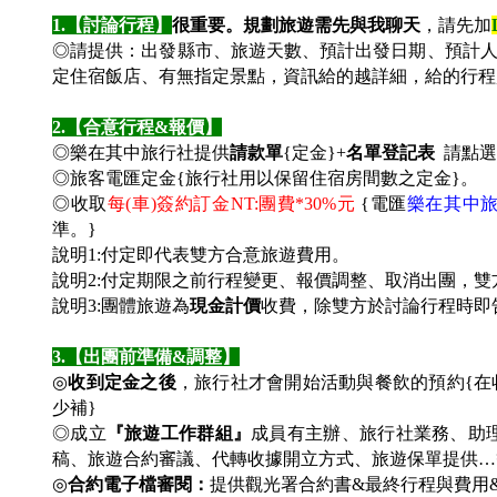
1.
【討論行程】
很重要。規劃旅遊需先與我聊天
，請先加
◎請提供：出發縣市、旅遊天數、預計出發日期、預計
定住宿飯店、有無指定景點，資訊給的越詳細，給的行程
2.
【合意行程&報價】
◎樂在其中旅行社提供
請款單
{定金}+
名單登記表
請點選
◎旅客電匯定金{旅行社用以保留住宿房間數之定金}。
◎收取
每(車)簽約訂金NT:團費*30%元
{電匯
樂在其中
準。
}
說明1:付定即代表雙方合意旅遊費用。
說明2:付定期限之前行程變更、報價調整、取消出團，
說明3:團體旅遊為
現金計價
收費，除雙方於討論行程時即
3.
【出團前準備&調整】
◎
收到定金之後
，旅行社才會開始活動與餐飲的預約{
少補}
◎成立
『旅遊工作群組』
成員有主辦、旅行社業務、助
稿、旅遊合約審議、代轉收據開立方式、旅遊保單提供…
◎
合約電子檔審閱：
提供觀光署合約書&最終行程與費用