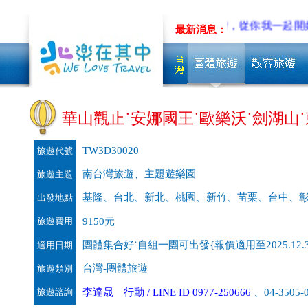
客製旅遊~先聊聊吧!!
低碳旅行，從你我一起開始
最新消息：
華山觀止˙安娜國王˙歐樂沃˙劍湖山˙東
TW3D30020
旅遊代號
南台灣旅遊、主題遊樂園
旅遊主題
基隆、台北、新北、桃園、新竹、苗栗、台中、
出發地點
旅遊費用
9150元
團體集合好˙自組一團可出發{報價適用至2025.12.3
適用日期
台灣-團體旅遊
旅遊類別
旅遊諮詢
李達晟 行動 / LINE ID 0977-250666
、04-3505-