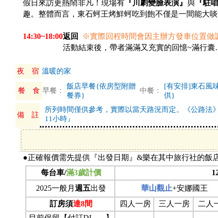
假日來訪更熱鬧非凡！現場有
『川劇變臉表演』
與
『駐
趣。整體而言，東石蚵王烤鮮蚵吃到飽不僅是一間能大啖
14:30~18:00
返回
※
實際回程時間會因主辦方發車位置做
16:00~17:00
活動結束後，帶者滿滿又充實的回憶~滿行囊
夜 宿
溫暖的家
飯店早餐{依房型附贈
[有安排]東石風
餐 食
早餐：
中餐：
餐券}
供}
所列時間僅供參考，實際以當天路況而定。《公路法
備 註
11小時』
●正確報價需先提供『出發日期』&樂在其中旅行社的飯
每台車/
滿3歲計價
1
2025一般月
週五
出發
華山觀止
+安娜國王
訂房須
達8間
四人一房
三人一房
二人
目前保留【付訂DL 】