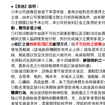
●【其他】說明：
◎本公司接獲您旅遊下單需求後，會再次核對您所選擇
之後，由本公司業務回覆主辦之行程與報價為準。如有
◎主辦匯訂給予本公司，本公司於收到訂金之後用於支
動，費用多退少補
。
◎行程活動當中如因不可抗力因素影響以及活動項目如
權與主辦人協調後更改行程，所衍生或減少之費用多退
◎
收訂之後
特殊取消訂房
處理方式：
因
不可抗拒之因素
(
發地受颱風（該地政府機關宣布停止上班）或地震等天
錄。展延應以預定住宿日起六個月內，為保留期間，且
光局制式化契約第十三條、第十四條辦理，
解除契約之
用。重新合意之行程與報價將另簽訂旅遊契約書)
◎旅遊活動當中，請務必遵守遊憩安全規定。運動型活動
樹、吉普車、船釣、獨木舟、水域水上活動、遊船艇..
疾、心臟病、高低血壓...等，為了您的身體生命與健康
◎觀光署規定旅行社承辦旅遊即需投保每人旅遊責任保
醫療行為
。無法提供額外精神賠償、無因傷之工作薪資
險公司負擔旅遊受傷時的醫療費用。另，自駕車者需於
者發生旅遊意外，需展開理賠程序時，理賠的所有程序