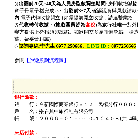
◎
出團前20天~40天為人員房型數調整期間
{房間數增減協
資手冊電子檔完成 >>
出發前3~7天
確認說資與尾款請款{
內
電子代轉收據開立 {如需提前開立收據，請連繫業務}
◎
代收轉付收據
：
(
旅遊團費皆為
含稅
)
為旅行社唯一對外
辦方提供正確抬頭與統編。如欲開立多家抬頭統編，請造冊&
萬、福委會14萬)。
◎
諮詢專線:李先生 0977-250666、
LINE ID
：
0977250666
參閱
【旅遊規劃流程圖】
銀行匯款：
銀 行：台新國際商業銀行８１２ – 民權分行０６６５
戶 名：
樂在其中旅行社有限公司
帳 號：
２０６６－０１－０００-１２４０８{共14碼
來店付款：