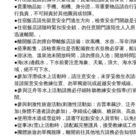
●貴重物品如：手機、相機、身分證…等重要物品請自行
行負責，不可歸責於其他團員或領隊。
●住宿飯店請先留意安全門逃生方向，檢查安全門開啟是
●住宿飯店請隨時緊扣安全鎖，勿任意開門讓陌生人入
迅速離開。。
●離開飯店勿擅自帶離飯店設備：吹風機、水壺…等非消
●搭乘船隻，請檢查座位是否配備救生衣並務必穿著，船
●游泳池、溫泉池未開放時間，請勿擅自入池；開放時間
●海(水)邊戲水，下水前要注意海象、天氣，浪大、海
域，絕不可下水。
●參加浮潛或水上活動時，請注意安全，未穿妥救生衣
並請留意安全教練位置、勿單獨遊玩或超越安全警戒線。
●參與泛舟等水上活動請務必仔細聆聽教練安全指導(行
鬧。
●參與刺激性旅遊活動(刺激性活動如：吉普車飆沙、泛
加{身體不適者請勿參加}，孕婦或心臟病、糖尿病、高
●使用滑水道或雪盆時，請遵守起點安全人員管制，以免
●從事冰(雪)上活動時，請配戴完整護具，接受教練或工
●團體旅遊勿單獨脫隊，離開前往其他地方請務必告知領