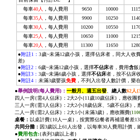
每車
40
人
，每人費用
9650
10000
111
每車
35
人
，每人費用
9900
10250
114
每車
30
人
，每人費用
10200
10550
117
每車
25
人
，每人費用
10650
11000
121
每車
20
人
，每人費用
11300
11650
128
●
附註1：
3歲~未滿12歲小孩，選擇佔床者，同大人收
差)
●
附註2：
6歲~未滿12歲小孩，選擇
不佔床
者，費用
含
飯
●
附註3：
3歲~未滿6歲小孩，選擇
不佔床
者，按不佔床
●
附註4：
未滿3歲嬰孩
免費
，不列入出發人數計價，樂
●
舉例說明{每人費用}：
一般月、週五出發
、
總人數
62
人{
四人一房{需4人佔床}：2大2小{11歲10歲佔床}，應收團費
三人一房{需3人佔床}：2大2小{8歲佔床、5歲不佔床}，
二人一房{需2人佔床}：2大1小{未滿3歲}，應收團費(
110
桌餐：
以桌計費{10人一桌}，按實際佔餐者再補退餐差1320
共同分攤：
因3歲以上61人出發，以每車30人費用計價，
●
費用包含:
{表列3歲以上者}