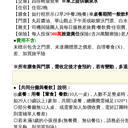
【交通】四排椅遊覽車
※車上提供礦泉水
【住宿】住宿2晚
【膳食】如行程所示{2早2中餐2晚餐}
※桌餐期間一般飲
【門票】丸莊醬油、華山觀止下午茶或歐樂沃門票、白水
【雜支】司機與隨團人員每日服務差旅費/餐飲費/住宿費
【保險】每人投保
500
萬
旅遊責任
保險{含20萬醫療險}
●
費用不含:
未標示包含之門票、未達團體票之價差、自理餐食{X}
差、加買旅平險
※所有膳食與門票，需收定後才會預約，若有變動，多退
●【共同分攤與餐飲】說明：
◎
桌餐：用餐【葷食】餐飲
(10人一桌)，人數不足整桌時
如29人{3歲以上}參加，共開3桌餐，總團費需補足1320*
◎部分餐廳無12人桌、或需要加人加價收費，需於訂團時討
則需補單人餐差}
◎若未滿3歲的小孩很多(無餐費、無佔餐位)，請務必
算足夠，則另當別論}