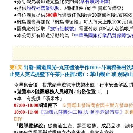
●簽訂觀光署旅遊定型化契約書(
享有履約保障
)
●提供
旅行社營業執照
、相關證件 {給予 貴單位備查}
●每位團員提供
500萬
旅遊責任保險(含20萬醫療險)/實際
●離島團會再加保『離島滯留險』每人每天上限1000元{
●團費繳付採取
『旅行社帳號』
電匯付款 (非個人名義帳
●本公司所有旅遊活動均為『
中華民國旅行業品質保障協
第1天
出發~國道風光~丸莊醬油手作DIY~斗南稻香村沈
止雙人英式提籃下午茶)~住宿2選1：華山觀止 或 劍湖
今早集合後，搭乘豪華遊覽車快樂出航！行車安全解說{
●
遊覽車&隨團服務人員報到 / 出發位置：
[ ]
●車上有提供『礦泉水』
07:00~10:00
國道南下
※
實際出發時間會因主辦方發車
10:00~11:40
【西螺丸莊醬油工廠 與 延平老街市集】
※
DIY
『觀導覽解說』
從醬油生產、黑豆發酵、成品品味…讓
解如何從黑豆變成香醇之壺底蔭油，非常有意義