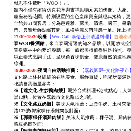
就忍不住驚呼「WOO！」。
館內不僅有繽紛仿真花草與吉祥動物元素如佛像、大象
座座秘密花園。特別設置的金色皇家寶座與經典搖椅，更
全館共51間客房，分為芭達雅、蘇美、清邁、國王、皇
門、典雅燈飾點綴其間，風格華麗又南洋感十足。床上摺
17:30~18:30
晚餐
【Woo Cafe 泰悟正宗清邁料理】
道地泰
泰WOO餐酒館
，來自泰國清邁的知名品牌，以開放式空
置身森林中的夢幻餐廳，每一處都美得值得駐足拍照。
純正泰式烹調手法，呈現色香味俱全、健康自然的道地
綠洲。
19:00~20:00
夜間自由活動推薦：
【嘉義圓環~文化路夜市
文化路上林林總總的在地美食、服飾百貨，吃喝玩樂滿
吃請自我衡量參考：
※【達文化-生炒鴨肉焿】
屬於台式料理+港式點心，人
晨12點，位置在嘉義市文化路15之1號。
※【文化路豆奶攤】
美味人氣推薦：豆漿牛奶、土司夾蛋
路103號(郭家粿仔湯雞肉飯對面)
※【郭家粿仔湯雞肉飯】
美味人氣推薦：粿仔湯、雞肉飯
路豆奶攤對面)
※【阿林老牌蚵仔煎】
營業時間從下午2點半～凌晨12點半