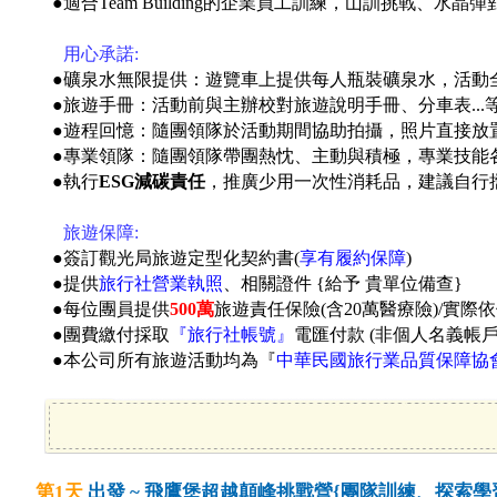
●
適合Team Building的企業員工訓練，
山訓挑戰、水晶彈
●
用心承諾:
●礦泉水無限提供：遊覽車上提供每人瓶裝礦泉水，活動
●旅遊手冊：活動前與主辦校對旅遊說明手冊、分車表...
●遊程回憶：隨團領隊於活動期間協助拍攝，照片直接放
●專業領隊：隨團領隊帶團熱忱、主動與積極，專業技能
●執行
ESG減碳責任
，推廣少用一次性消耗品，建議自行
●
旅遊保障:
●簽訂觀光局旅遊定型化契約書(
享有履約保障
)
●提供
旅行社營業執照
、相關證件 {給予 貴單位備查}
●每位團員提供
500萬
旅遊責任保險(含20萬醫療險)/實際
●團費繳付採取
『旅行社帳號』
電匯付款 (非個人名義帳
●本公司所有旅遊活動均為『
中華民國旅行業品質保障協
第1天
出發 ~ 飛鷹堡超越顛峰挑戰營{團隊訓練、探索學