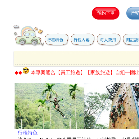
行程特色
行程內容
每人費用
附註說
◆◆
本專案適合
【員工旅遊】【家族旅遊】自組一團
●
行程特色：