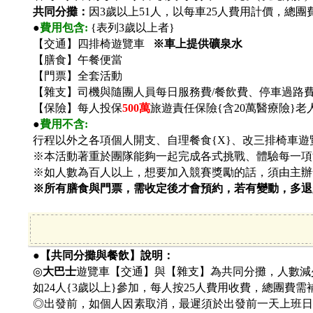
共同分攤：
因3歲以上51人，以每車25人費用計價，總團
●
費用包含:
{
表列3歲以上者}
【交通】
四排椅遊覽車
※車上提供礦泉水
【膳食】午餐便當
【門票】全套活動
【雜支】司機與隨團人員每日服務費/餐飲費、停車過路
【保險】每人投保
500
萬
旅遊責任保險{含20萬醫療險}
●
費用不含:
行程以外之各項個人開支、
自理餐食
{X}
、改三排椅車遊
※本活動著重於團隊能夠一起完成各式挑戰、體驗每一項
※如人數為百人以上，想要加入競賽獎勵的話，須由主辦
※所有膳食與門票，需收定後才會預約，若有變動，多退
●【共同分攤與餐飲】說明：
◎
大巴士
遊覽車【交通】與【雜支】為共同分攤，人數減
如24人{3歲以上}參加，每人按25人費用收費，總團費需補
◎出發前，如個人因素取消，最遲須於出發前一天上班日之上班時