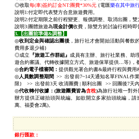
◎收取
每(車)簽約訂金NT:團費*30%元
{
電匯
樂在其中旅
說明1:付定即代表雙方合意旅遊費用。
說明2:付定期限之前行程變更、報價調整、取消出團，
說明3:團體旅遊為
現金計價
收費，除雙方於討論行程時即
3.
【出團前準備&調整】
◎
收到定金與確認出團後
，旅行社才會開始活動與餐飲
費用多退少補}
◎成立
『旅遊工作群組』
成員有主辦、旅行社業務、助
遊合約審議、代轉收據開立方式、旅遊保單提供…等}，
◎
合約電子檔審閱：
提供觀光署合約書&最終行程與費用
◎
人員數調整期間
>>
出發前7~14天通知名單FINAL作
限} >> 出發前3天 收清團費 | 順利出團 >> 回團後
◎
代收轉付收據：(旅遊團費皆為
含稅
)
為旅行社唯一對外
辦方提供正確抬頭與統編。如欲開立多家抬頭統編，請造冊
萬、福委會2萬)。
銀行匯款：