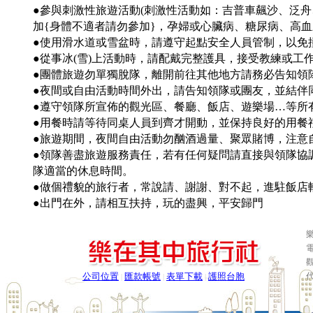
●參與刺激性旅遊活動(刺激性活動如：吉普車飆沙、泛
加{身體不適者請勿參加}，孕婦或心臟病、糖尿病、高
●使用滑水道或雪盆時，請遵守起點安全人員管制，以免
●從事冰(雪)上活動時，請配戴完整護具，接受教練或工
●團體旅遊勿單獨脫隊，離開前往其他地方請務必告知領
●夜間或自由活動時間外出，請告知領隊或團友，並結伴同
●遵守領隊所宣佈的觀光區、餐廳、飯店、遊樂場…等所
●用餐時請等待同桌人員到齊才開動，並保持良好的用餐
●旅遊期間，夜間自由活動勿酗酒過量、聚眾賭博，注意
●領隊善盡旅遊服務責任，若有任何疑問請直接與領隊協
隊適當的休息時間。
●做個禮貌的旅行者，常說請、謝謝、對不起，進駐飯店
●出門在外，請相互扶持，玩的盡興，平安歸門
樂
電
公司位置
匯款帳號
表單下載
護照台胞
|
|
|