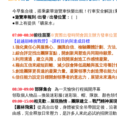
今早集合後，搭乘豪華遊覽車快樂出航！行車安全解說{
●
遊覽車報到 /出發 / 出發位置：
[ ]
●車上有提供『礦泉水』
07:00~08:30
前往苗栗
※
實際出發時間會因主辦方發車位
【超越顛峰挑戰營】~課程目的與達成目標
1.
強化責任心與服務心、膽識自信、檢驗團體計劃、方法
2.
綜合評定找出團隊盲點，開創新局塑造共同期待願景。
3.
利用溝通，建立共識，自我開展創造工作感情凝聚。
4.
藉由互信來縮短距離、減少誤會降低疏離與孤立培養計
5.
創造團隊更長遠的凝聚力量。凝聚領導力創造潛在能力
6.
信任能力設定目標開創領導者的意志力，展望未來邁向
08:30~09:00
部隊集合
為一天愉快行程揭開序幕
領取個人物品→換裝迷彩服{迷彩裝、帽、隊旗、顏色領巾
09:00~15:00
相見歡→展現熱情→團隊建立→戰鬥精神展現(
【叢林飛索】
從高台出發，身體被安全吊帶固定後，沿
由感，完全釋放日常壓力，是許多人來此必試的招牌活動