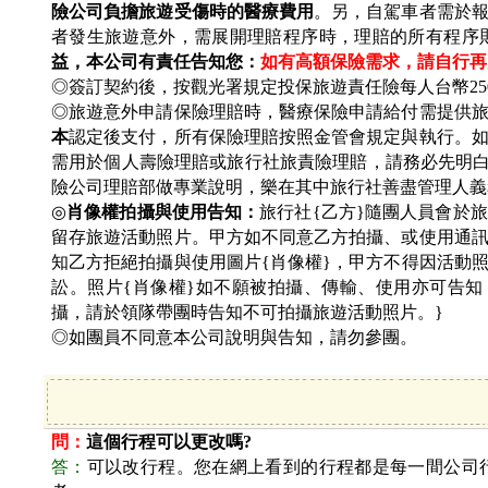
險公司負擔旅遊受傷時的醫療費用
。另，自駕車者需於
者發生旅遊意外，需展開理賠程序時，理賠的所有程序
益，本公司有責任告知您：
如有高額保險需求，請自行再
◎簽訂契約後，按觀光署規定投保旅遊責任險每人台幣25
◎旅遊意外申請保險理賠時，醫療保險申請給付需提供
本
認定後支付，所有保險理賠按照金管會規定與執行。如
需用於個人壽險理賠或旅行社旅責險理賠，請務必先明
險公司理賠部做專業說明，樂在其中旅行社善盡管理人義
◎
肖像權拍攝與使用告知：
旅行社{乙方}隨團人員會於
留存旅遊活動照片。甲方如不同意乙方拍攝、或使用通
知乙方拒絕拍攝與使用圖片{肖像權}，甲方不得因活動
訟。照片{肖像權}如不願被拍攝、傳輸、使用亦可告知
攝，請於領隊帶團時告知不可拍攝旅遊活動照片。}
◎如團員不同意本公司說明與告知，請勿參團。
問：
這個行程可以更改嗎?
答：
可以改行程。您在網上看到的行程都是每一間公司