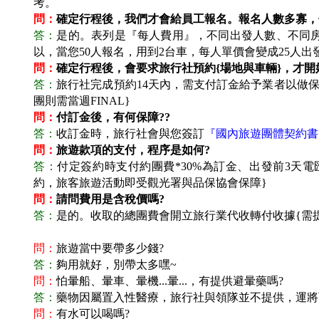
考。
問：
確定行程後，我們才會給員工報名。報名人數多寡，
答：
是的。表列是『每人費用』，不同出發人數、不同房
以，當您50人報名，用到2台車，每人單價會變成25人出
問：
確定行程後，會要求旅行社預約{場地與車輛}，才開
答：
旅行社完成預約14天內，需支付訂金給予業者以做保
團則需當週FINAL}
問：
付訂金後，有何保障??
答：
收訂金時，旅行社會與您簽訂
『國內旅遊團體契約書
問：
旅遊款項的支付，程序是如何?
答：
付定簽約時支付約團費*30%為訂金、出發前3天電
約，旅客旅遊活動即受觀光署與品保協會保障}
問：
請問費用是含稅價嗎?
答：
是的。收取的總團費會開立旅行業代收轉付收據{需
問：
旅遊當中要帶多少錢?
答：
夠用就好，別帶太多嘿~
問：
怕暈船、暈車、暈機...暈...，有提供避暈藥嗎?
答：
藥物因屬置入性醫療，旅行社與領隊並不提供，運將可以
問：
有水可以喝嗎?