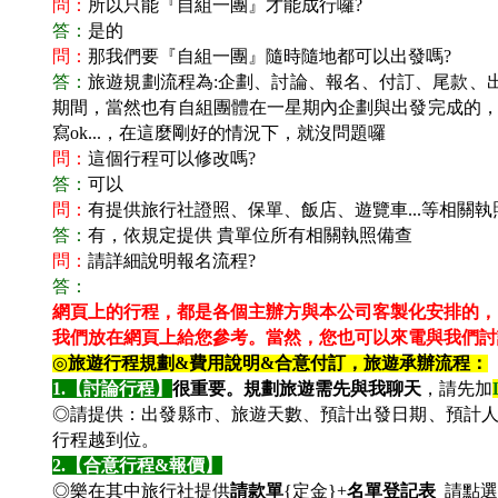
問：
所以只能『自組一團』才能成行囉?
答：
是的
問：
那我們要『自組一團』隨時隨地都可以出發嗎?
答：
旅遊規劃流程為:企劃、討論、報名、付訂、尾款、
期間，當然也有自組團體在一星期內企劃與出發完成的，這
寫ok...，在這麼剛好的情況下，就沒問題囉
問：
這個行程可以修改嗎?
答：
可以
問：
有提供旅行社證照、保單、飯店、遊覽車...等相關執
答：
有，依規定提供 貴單位所有相關執照備查
問：
請詳細說明報名流程?
答：
網頁上的行程，都是各個主辦方與本公司客製化安排的，
我們放在網頁上給您參考。
當然，您也可以來電與我們討
◎
旅遊行程規劃&費用說明&合意付訂，旅遊承辦流程：
1.
【討論行程】
很重要。規劃旅遊需先與我聊天
，請先加
◎請提供：出發縣市、旅遊天數、預計出發日期、預計
行程越到位。
2.
【合意行程&報價】
◎樂在其中旅行社提供
請款單
{定金}+
名單登記表
請點選