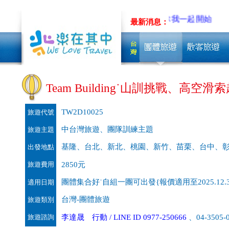
旅遊~先聊聊吧!!
低碳旅行，從你我一起開始
最新消息：
Team Building˙山訓挑戰、高空滑
TW2D10025
旅遊代號
中台灣旅遊、團隊訓練主題
旅遊主題
基隆、台北、新北、桃園、新竹、苗栗、台中、
出發地點
旅遊費用
2850元
團體集合好˙自組一團可出發{報價適用至2025.12.3
適用日期
台灣-團體旅遊
旅遊類別
旅遊諮詢
李達晟 行動 / LINE ID 0977-250666
、04-3505-