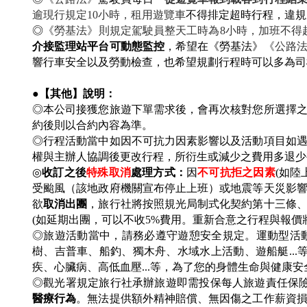
逾現行規定10小時，租用遊覽車
不得排定超時行程，違規
◎
《勞基法》則規定駕駛員整天工時為8小時，加班不得超
介接監理站平台可動態監控
，希望在《勞基法》
《公路
響行車安全以及勞動檢查，也希望規劃行程時可以多為司
●【其他】說明：
◎本公司接獲您旅遊下單需求後，會再次核對您所選擇
約後則以合約內容為準。
◎行程活動當中如因不可抗力因素影響以及活動項目如
權與主辦人協調後更改行程，所衍生或減少之費用多退
◎
收訂之後
特殊取消
處理方式：
因
不可抗拒之因素
(
如陸
受颱風（該地政府機關宣布停止上班）或地震等天災影
欲
取消出團
，旅行社將按照規光局制式化契約第十三條
(如延期出團，可以不收5%費用。重新合意之行程與報價
◎旅遊活動當中，請務必遵守遊憩安全規定。運動型活動
樹、吉普車、船釣、獨木舟、水域水上活動、遊船艇..
疾、心臟病、高低血壓...等，為了您的身體生命與健康
◎觀光署規定旅行社承辦旅遊即需投保每人旅遊責任保
醫療行為
。無法提供額外精神賠償、無因傷之工作薪資