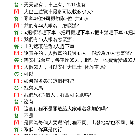
答：
天天都有，車上有、7-11也有
問：
大巴士遊覽車最多可以載多少人?
答：
乘客43位+司機領隊2位=共45人
問：
我們有44人報名，怎麼辦?
答：
a.把領隊趕下車 b.把司機趕下車 c.把主辦趕下車 d.
問：
我們有45人報名怎麼辦?
答：
上列選項任選2人趕下車
問：
說實在的，人數真的超過43人，假設為70人怎麼辦?
答：
需安排2台車，每車座35人，相對ㄉ，收費會變成
問：
人數50人，可以安排大巴士+休旅車嗎?
答：
可以
問：
如何報名參加這個行程?
答：
找齊人馬
問：
我們只有2個人，有團可以跟嗎?
答：
沒有
問：
這個行程不是開放給大家報名參加的嗎?
答：
不是
問：
是因為每個人要選的行程不同、出發地點也不同、旅
答：
系低，你真是內行