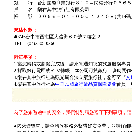
銀 行：台新國際商業銀行８１２ – 民權分行０６６５
戶 名：
樂在其中旅行社有限公司
帳 號：
２０６６－０１－０００-１２４０８{共14碼
來店付款：
40746台中市西屯區大信街
６０號７樓之２
TEL：(04)3505-0366
附註事項：
1.當您轉帳或劃撥完成後，請來電通知您的旅遊服務專
2.採取銀行電匯或ATM轉帳，本公司可於銀行上班時間
3.樂在其中旅行社為觀光局合法立案旅行社，您可至『
交
4.樂在其中旅行社為
中華民國旅行業品質保障協會
會員，
為了您旅遊途中的安全，我們特別請您遵守下列事項，這
●搭乘遊覽車，請全體旅客務必繫帶好安全帶，並請仔細聆