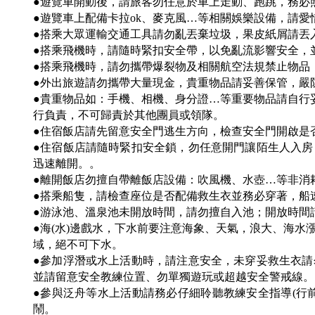
●遊覽車開動後，請旅客勿任意於車上走動、跑跳，務必
●遊覽車上配備卡拉ok、麥克風…等相關娛樂設備，請
●搭乘大眾運輸交通工具請勿亂丟棄垃圾，果皮紙屑請丟
●搭乘飛機時，請隨時緊扣安全帶，以免亂流影響安全，
●搭乘飛機時，請勿攜帶爆裂物及相關航空法規禁止物品
●外出旅遊請勿攜帶大量現金，貴重物品請妥善保管，嚴
●貴重物品如：手機、相機、身分證…等重要物品請自行
行負責，不可歸責於其他團員或領隊。
●住宿飯店請先留意安全門逃生方向，檢查安全門開啟是
●住宿飯店請隨時緊扣安全鎖，勿任意開門讓陌生人入
迅速離開。。
●離開飯店勿擅自帶離飯店設備：吹風機、水壺…等非消
●搭乘船隻，請檢查座位是否配備救生衣並務必穿著，船
●游泳池、溫泉池未開放時間，請勿擅自入池；開放時間
●海(水)邊戲水，下水前要注意海象、天氣，浪大、海
域，絕不可下水。
●參加浮潛或水上活動時，請注意安全，未穿妥救生衣
並請留意安全教練位置、勿單獨遊玩或超越安全警戒線。
●參與泛舟等水上活動請務必仔細聆聽教練安全指導(行
鬧。