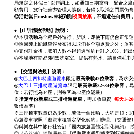
局規定之休假日}以作調正，如通知日期當時，配合之廠
額費用，旅行社善盡管理人義務，若得以取消之門票仍會
◎活動當日noshow未報到則
視同放棄
，不退還任何費用
●【山訓體驗活動】說明：
◎本項活動為全程戶外進行，所以，即使下雨仍會正常運
◎除因陸上颱風警報發布得以取消並全額退費之外；旅客
◎支付訂金後，取消人數不得超過預約付訂之10%，超出仍
◎本場地有簡易6間盥洗浴室、提供有熱水。請自備毛巾
● 【交通與法規】說明：
◎
大巴士四排椅座遊覽車
限定
最高乘載42位乘客
，爲求安
◎
大巴士三排椅座遊覽車
限定
最高乘載32~34位乘客
，爲
位；若行照為34座，則乘客為32座位滿載}
※指定年份新車
或
三排椅遊覽車
，需加收車資
+
每天1~2
報價為準}
※三排椅車數量仍為少數，若做一個比喻，大約是10：1(
◎遊覽車按照『遊覽車租賃定型化契約』辦理。{交通部104年
◎與樂在其中旅行社簽訂『國內旅遊團體定型化契約』{交通部10
◎
《公路法》
駕駛員每日
『從遊覽車報到載客到行程結