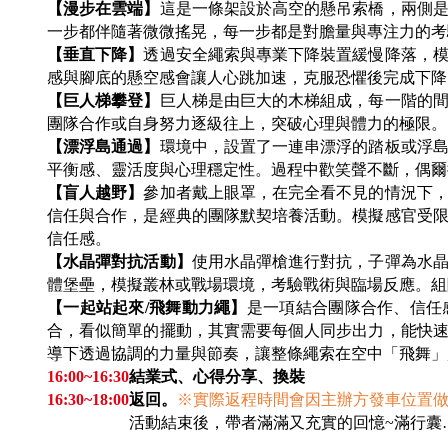
【漫步在雲端】
這是一條架設於高空的懸吊索橋，兩側
一步都伴隨著微微搖晃，每一步都是對膽量與專注力的考
【垂直下降】
透過安全繩索與專業下降裝置緩慢降落，
感與腳底的懸空感會讓人心跳加速，克服恐懼後完成下降
【巨人梯攀登】
巨人梯是由巨大的木梯組成，每一階的
團隊合作或自身努力逐級往上，突破心理與體力的極限。
【漂浮島通過】
環境中，設置了一連串漂浮的踏板或浮
平衡感、靈活度與心理穩定性。
過程中歡笑聲不斷，偶爾
【盲人越野】
參加者戴上眼罩，在完全看不見的情況下
信任與合作，是經典的團隊默契培養活動。
模擬感官受
信任感。
【水晶彈對抗活動】
使用水晶彈槍進行對抗，子彈為水
體堡壘，模擬叢林或戰場環境，考驗戰術與臨場反應。
組
【一起站起來/飛舞動力繩】
是一項結合團隊合作、信任
合，看似簡單的擺動，其實需要每個人同步出力，能快
導下透過協調的力量與節奏，讓整條繩索在空中「飛舞」
16:00~16:30
結業式、心得分享、換裝
16:30~18:00
返回。
※
實際返程時間會因主辦方發車位置
16:30~18:30
活動結束後，帶者滿滿又充實的回憶~滿行囊