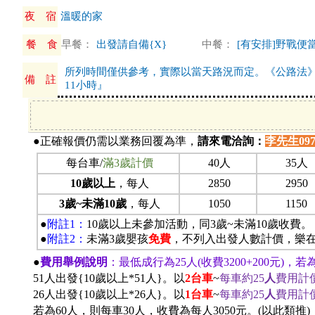
夜 宿
溫暖的家
餐 食
早餐：
出發請自備{X}
中餐：
[有安排]野戰便
所列時間僅供參考，實際以當天路況而定。《公路法
備 註
11小時』
●正確報價仍需以業務回覆為準，
請
來電洽詢：
李先生0977
每台車/
滿3歲計價
40人
35人
10歲以上
，每人
2850
2950
3歲~未滿10歲
，每人
1050
1150
●
附註1：
10
歲以上未參加活動，同3歲~未滿10歲收費。
●
附註2：
未滿3歲嬰孩
免費
，不列入出發人數計價，樂
●
費用舉例說明
：最低成行為25人(收費3200+200元)，若
51
人出發{10歲以上*51人}。以
2
台車
~
每車約25
人
費用計
26
人出發{10歲以上*26人}。以
1
台車
~
每車約25
人
費用計
若為60人，則每車30人，收費為每人3050元。(以此類推)