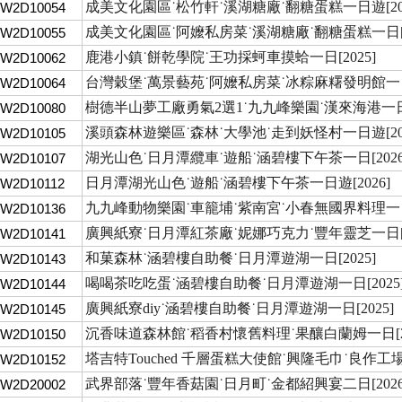
成美文化園區˙松竹軒˙溪湖糖廠˙翻糖蛋糕一日遊[202
TW2D10054
成美文化園區˙阿嬤私房菜˙溪湖糖廠˙翻糖蛋糕一日[2
TW2D10055
鹿港小鎮˙餅乾學院˙王功採蚵車摸蛤一日[2025]
TW2D10062
台灣穀堡˙萬景藝苑˙阿嬤私房菜˙冰粽麻糬發明館一
TW2D10064
樹德半山夢工廠勇氣2選1˙九九峰樂園˙漢來海港一日[2
TW2D10080
溪頭森林遊樂區˙森林˙大學池˙走到妖怪村一日遊[202
TW2D10105
湖光山色˙日月潭纜車˙遊船˙涵碧樓下午茶一日[2026
TW2D10107
日月潭湖光山色˙遊船˙涵碧樓下午茶一日遊[2026]
W2D10112
九九峰動物樂園˙車籠埔˙紫南宮˙小春無國界料理一日[
TW2D10136
廣興紙寮˙日月潭紅茶廠˙妮娜巧克力˙豐年靈芝一日[2
TW2D10141
和菓森林˙涵碧樓自助餐˙日月潭遊湖一日[2025]
TW2D10143
喝喝茶吃吃蛋˙涵碧樓自助餐˙日月潭遊湖一日[2025
TW2D10144
廣興紙寮diy˙涵碧樓自助餐˙日月潭遊湖一日[2025]
TW2D10145
沉香味道森林館˙稻香村懷舊料理˙果釀白蘭姆一日[20
TW2D10150
塔吉特Touched 千層蛋糕大使館˙興隆毛巾˙良作工
TW2D10152
武界部落˙豐年香菇園˙日月町˙金都紹興宴二日[2026
TW2D20002