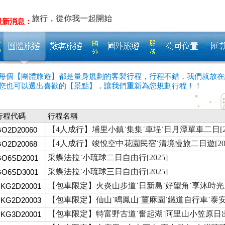
碳旅行，從你我一起開始
最新消息：
每個【團體旅遊】都是量身規劃的客製行程，行程不錯，我們就放在
您也可以選出喜歡的【景點】，讓我們重新為您規劃行程！！
行程代碼
行程名稱
【4人成行】埔里小鎮˙集集˙車埕˙日月潭單車二日[20
GO2D20060
【4人成行】竣悅空中花園民宿˙清境慢旅二日遊[202
GO2D20068
采蝶法拉˙小琉球二日自由行[2025]
GO6SD2001
采蝶法拉˙小琉球三日自由行[2025]
GO6SD3001
【包車限定】火炎山步道˙日新島˙好望角˙享沐時
PKG2D20001
【包車限定】仙山˙鳴鳳山˙薑麻園˙鐵道自行車˙泰
PKG2D20003
【包車限定】特富野古道˙奮起湖˙阿里山小笠原日
PKG3D20001