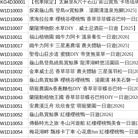
【包車限定】太麻里&六十石山˙富山賞魚˙卡塔琉
PKG4D30001
探索龜山島˙登島or賞鯨豚．湯圍溝溫泉泡腳[2025]
TW1D10003
濱海拉拉車˙櫻桃谷櫻桃鴨˙香草菲菲蝶谷巴特一日[20
TW1D10006
TW1D10007
蘭陽博物館‧水草DIY．威士忌酒莊一日遊【2025】
福山植物園˙鐵牛力阿卡˙溫泉養生一日遊[2026]
W1D10011
鐵牛力阿卡˙三星蔥農場˙農夫體驗一日遊[2025]
TW1D10017
聖母山莊步道˙蜜餞DIY˙帝煲無菜單一日遊[2026]
TW1D10020
龜山島登島繞島賞鯨豚˙龍潭湖畔悠活園區一日[202
TW1D10028
金車威士忌˙香草菲菲˙農夫體驗˙三星落羽松一日[202
TW1D10032
龜山島賞鯨豚˙櫻桃谷櫻桃鴨．湯圍溝˙林美石磐一日[2
TW1D10039
萌寵農園&香蔥麵包DIY˙香草菲菲蝶谷巴特一日[202
TW1D10041
蘭陽動植物王國˙香草菲菲蝶谷巴特DIY一日遊[2026
TW1D10043
安農溪泛舟˙欣欣食堂˙萌寵樂園一日遊[2026]
TW1D10051
龜山島賞鯨豚˙紅樓櫻桃鴨一日遊[2026]
TW1D10052
傳藝時光之旅˙冬山河遊船˙紅樓櫻桃鴨美食一日遊[20
TW1D10053
梅花湖畔˙飄移卡丁車˙心花鹿fun˙紅樓櫻桃鴨一日遊[2
TW1D10054