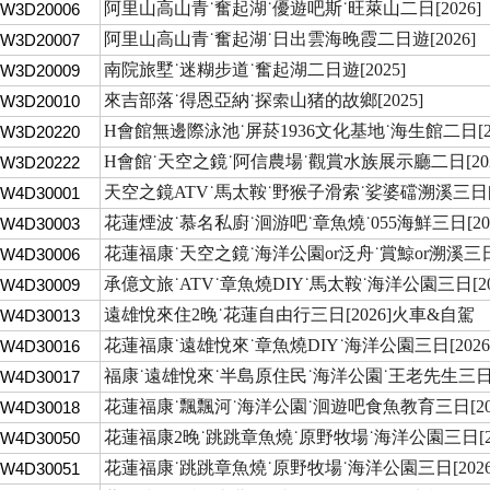
阿里山高山青˙奮起湖˙優遊吧斯˙旺萊山二日[2026]
TW3D20006
阿里山高山青˙奮起湖˙日出雲海晚霞二日遊[2026]
TW3D20007
南院旅墅˙迷糊步道˙奮起湖二日遊[2025]
TW3D20009
來吉部落˙得恩亞納˙探索山猪的故鄉[2025]
TW3D20010
H會館無邊際泳池˙屏菸1936文化基地˙海生館二日[20
TW3D20220
H會館˙天空之鏡˙阿信農場˙觀賞水族展示廳二日[202
TW3D20222
天空之鏡ATV˙馬太鞍˙野猴子滑索˙娑婆礑溯溪三日[2
TW4D30001
花蓮煙波˙慕名私廚˙洄游吧˙章魚燒˙055海鮮三日[202
TW4D30003
花蓮福康˙天空之鏡˙海洋公園or泛舟˙賞鯨or溯溪三日[
TW4D30006
承億文旅˙ATV˙章魚燒DIY˙馬太鞍˙海洋公園三日[20
TW4D30009
遠雄悅來住2晚˙花蓮自由行三日[2026]火車&自駕
TW4D30013
花蓮福康˙遠雄悅來˙章魚燒DIY˙海洋公園三日[2026
TW4D30016
福康˙遠雄悅來˙半島原住民˙海洋公園˙王老先生三日[2
TW4D30017
花蓮福康˙飄飄河˙海洋公園˙洄遊吧食魚教育三日[202
TW4D30018
花蓮福康2晚˙跳跳章魚燒˙原野牧場˙海洋公園三日[20
TW4D30050
花蓮福康˙跳跳章魚燒˙原野牧場˙海洋公園三日[202
TW4D30051