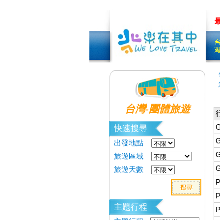
?
客製規劃中 加我LINE
量身&客製旅遊~先聊聊吧!!
低
台灣-團體旅遊
快速搜尋
出發地點
旅遊區域
旅遊天數
主題行程