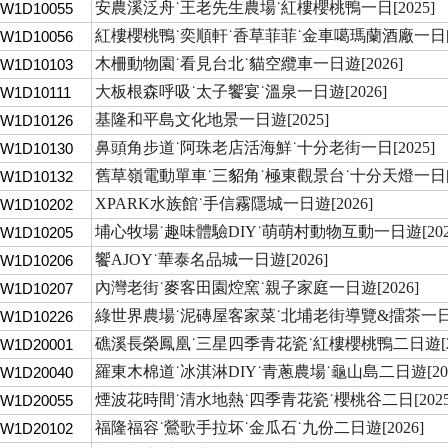
安農溪泛舟˙王老先生農場˙紅樓櫻桃鴨一日[2025]
TW1D10055
紅樓櫻桃鴨˙奕順軒˙香草菲菲˙金車噶瑪蘭酒廠一日[2
TW1D10056
木柵動物園˙看見台北˙貓空纜車一日遊[2026]
TW1D10103
大板根森呼吸˙太子饗宴˙溫泉一日遊[2026]
W1D10111
基隆和平島文化地景一日遊[2025]
TW1D10126
鼻頭角步道˙阿珠老店活海鮮˙十分老街一日[2025]
TW1D10130
舊草嶺電動單車˙三貂角˙極東觀景台˙十分天燈一日[2
TW1D10132
XPARK水族館˙手信霧隱城一日遊[2026]
TW1D10202
埔心牧場˙趣味體驗DIY˙萌萌村動物互動一日遊[202
TW1D10205
饗AJOY˙華泰名品城一日遊[2026]
TW1D10206
內灣老街˙麥客田園焢窯˙親子家庭一日遊[2026]
TW1D10207
綠世界農場˙泥磚屋客家菜˙北埔老街導覽&擂茶一日[2
TW1D10226
礁溪長榮鳳凰˙三星四季青花瓷˙紅樓櫻桃鴨二日遊[20
TW1D20001
羅東木棉道˙冰淇淋DIY˙青蔥農場˙龜山島二日遊[202
TW1D20040
煙波花時間˙清水地熱˙四季青花瓷˙櫻桃谷二日[2025
TW1D20055
福隆福容˙鶯歌手拉坏˙金瓜石˙九份二日遊[2026]
TW1D20102