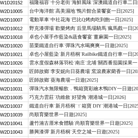
福隆福容˙十分老街˙海鮮風味˙深澳鐵道自行車二日[2
TW1D20152
台中海洋館˙高美濕地˙鴨片館合菜饗宴一日[2025]
TW2D10005
電動單車˙中社花海˙巴比Q烤肉吃到飽一日[2025]
TW2D10007
野克漆彈場˙歡樂烤肉˙后里馬場騎馬˙瘋馬戲一日[202
TW2D10012
卓也小屋手作藍染&蔬食饗宴˙薑麻園一日[2025]
TW2D10018
苗栗鐵道自行車˙彈珠汽水喝爽爽一日遊[2025]
TW2D10020
卓也小屋藍染˙新月梧桐˙Railbike鐵道自行車一日[20
TW2D10021
雲水度假森林落羽松˙南庄˙北埔˙關西番茄園採果一
TW2D10026
匠師故鄉˙李安妮向日葵農場˙窯滾農家藺香一日[202
TW2D10029
匠師故鄉˙葵海農場一日遊[2025]
TW2D10030
彈珠汽水無限暢飲．鴨箱寶彩繪木鴨DIY一日遊[202
TW2D10031
巧克力雲莊˙功維敘˙好望角˙潮港城一日[2026]
TW2D10035
鐵道自行車˙新月梧桐˙ㄚ箱寶 DIY˙潮港城一日[2025
TW2D10037
尚順育樂世界一日遊[2025]
TW2D10039
蘆竹湳古厝米食體驗˙尚順育樂世界一日遊[2025]
TW2D10041
勝興漆彈˙新月梧桐˙天空之城一日遊[2025]
TW2D10043