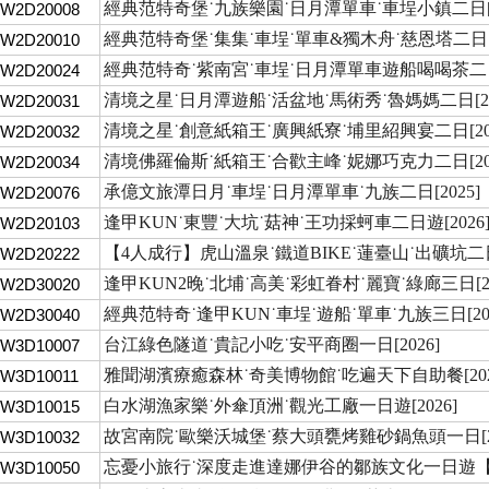
經典范特奇堡˙九族樂園˙日月潭單車˙車埕小鎮二日[2
TW2D20008
經典范特奇堡˙集集˙車埕˙單車&獨木舟˙慈恩塔二日[2
TW2D20010
經典范特奇˙紫南宮˙車埕˙日月潭單車遊船喝喝茶二日[
TW2D20024
清境之星˙日月潭遊船˙活盆地˙馬術秀˙魯媽媽二日[20
TW2D20031
清境之星˙創意紙箱王˙廣興紙寮˙埔里紹興宴二日[202
TW2D20032
清境佛羅倫斯˙紙箱王˙合歡主峰˙妮娜巧克力二日[202
TW2D20034
承億文旅潭日月˙車埕˙日月潭單車˙九族二日[2025]
TW2D20076
逢甲KUN˙東豐˙大坑˙菇神˙王功採蚵車二日遊[2026
TW2D20103
【4人成行】虎山溫泉˙鐵道BIKE˙蓮臺山˙出礦坑二日[
TW2D20222
逢甲KUN2晚˙北埔˙高美˙彩虹眷村˙麗寶˙綠廊三日[20
TW2D30020
經典范特奇˙逢甲KUN˙車埕˙遊船˙單車˙九族三日[202
TW2D30040
台江綠色隧道˙貴記小吃˙安平商圈一日[2026]
TW3D10007
雅聞湖濱療癒森林˙奇美博物館˙吃遍天下自助餐[202
W3D10011
白水湖漁家樂˙外傘頂洲˙觀光工廠一日遊[2026]
TW3D10015
故宮南院˙歐樂沃城堡˙蔡大頭甕烤雞砂鍋魚頭一日[20
TW3D10032
忘憂小旅行˙深度走進達娜伊谷的鄒族文化一日遊【2
TW3D10050