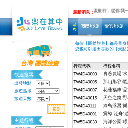
LINE
量身&客製旅遊~先聊聊吧!!
低碳旅行，從你我
最新消息：
每個【團體旅遊】都是量身
您也可以選出喜歡的【景點
台灣-團體旅遊
行程代碼
行程名稱
青蔥農場˙
TW4D40003
快速搜尋
那山那谷漂流
TW4D40005
出發地點
花蓮福康˙品
TW4D40007
旅遊區域
天空之鏡˙野
TW4D40015
旅遊天數
綠島浮潛˙樂
TW4D40111
賞鯨˙泛舟˙
TW5D40001
主題行程
海洋公園˙琢
TW5D40030