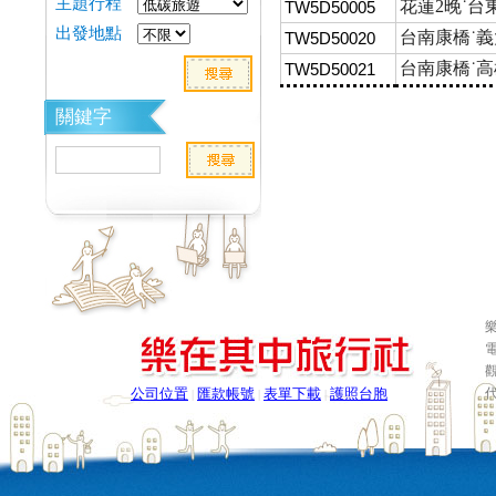
主題行程
花蓮2晚˙台
TW5D50005
出發地點
台南康橋˙義
TW5D50020
台南康橋˙高
TW5D50021
關鍵字
樂
電
公司位置
匯款帳號
表單下載
護照台胞
|
|
|